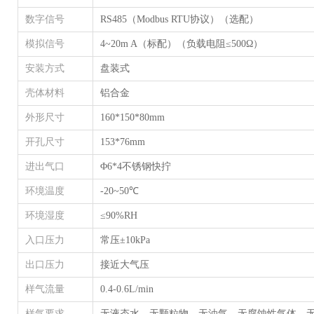
数字信号
RS485（Modbus RTU协议）（选配）
模拟信号
4~20m A（标配）（负载电阻≤500Ω）
安装方式
盘装式
壳体材料
铝合金
外形尺寸
160*150*80mm
开孔尺寸
153*76mm
进出气口
Φ6*4不锈钢快拧
环境温度
-20~50℃
环境湿度
≤90%RH
入口压力
常压±10kPa
出口压力
接近大气压
样气流量
0.4-0.6L/min
样气要求
无液态水、无颗粒物、无油气、无腐蚀性气体、